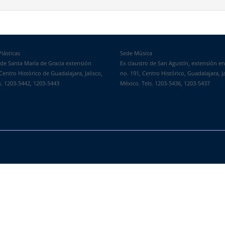
lásticas
Sede Música
 de Santa María de Gracia extensión
Ex claustro de San Agustín, extensión e
Centro Histórico de Guadalajara, Jalisco,
no. 191, Centro Histórico, Guadalajara, Ja
s. 1203-5442, 1203-5443
México. Tels. 1203-5436, 1203-5437