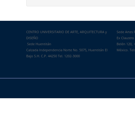
CENTRO UNIVERSITARIO DE ARTE, ARQUITECTURA y
Sede Artes P
DISEÑO
Ex Claustro
Sede Huentitán
Belén 120, 
Calzada Independencia Norte No. 5075, Huentitán El
México. Tel
Bajo S.H. C.P. 44250 Tel. 1202-3000